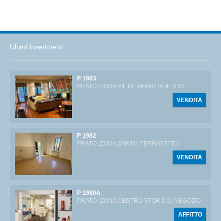
Ultimi Inserimenti
P 1983
PRATO (ZONA PIETA) APPARTAMENTO
VENDITA
P 1982
PRATO (ZONA ZARINI) TERRATETTO
VENDITA
P 1980A
PRATO (ZONA CENTRO STORICO) NEGOZIO
AFFITTO