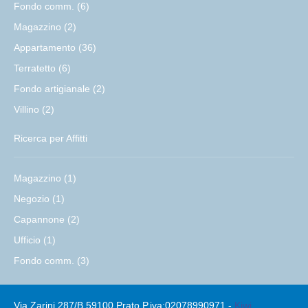
Fondo comm. (6)
Magazzino (2)
Appartamento (36)
Terratetto (6)
Fondo artigianale (2)
Villino (2)
Ricerca per Affitti
Magazzino (1)
Negozio (1)
Capannone (2)
Ufficio (1)
Fondo comm. (3)
Via Zarini 287/B 59100 Prato P.iva:02078990971 -
Kiwi