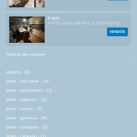
P 1973
PRATO (ZONA SAN PAOLO) TERRATETTO
VENDITA
Ricerca per comune
agliana - (4)
prato - san paolo - (4)
prato - semi centro - (1)
prato - paperino - (2)
prato - coiano - (2)
prato - generica - (4)
prato - mezzana - (2)
prato - cafaggio - (1)