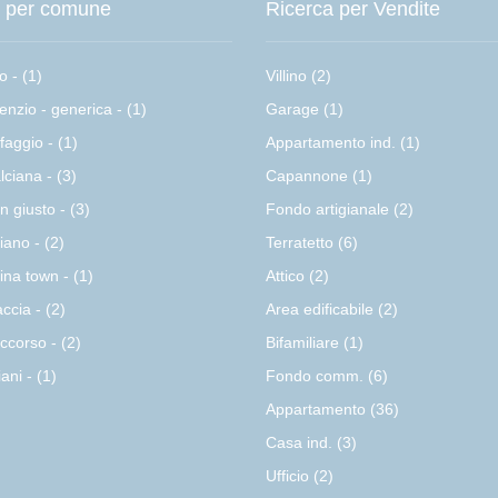
a per comune
Ricerca per Vendite
o - (1)
Villino (2)
enzio - generica - (1)
Garage (1)
faggio - (1)
Appartamento ind. (1)
lciana - (3)
Capannone (1)
n giusto - (3)
Fondo artigianale (2)
iano - (2)
Terratetto (6)
ina town - (1)
Attico (2)
accia - (2)
Area edificabile (2)
ccorso - (2)
Bifamiliare (1)
iani - (1)
Fondo comm. (6)
Appartamento (36)
Casa ind. (3)
Ufficio (2)