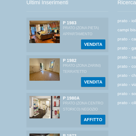
Ultimi Inserimenti
Ricerc
prato - iol
P 1983
PRATO (ZONA PIETA)
campi bis
APPARTAMENTO
prato - ca
VENDITA
prato - ga
prato - sa
P 1982
PRATO (ZONA ZARINI)
prato - co
TERRATETTO
prato - ch
VENDITA
prato - vi
prato - so
P 1980A
prato - cil
PRATO (ZONA CENTRO
STORICO) NEGOZIO
AFFITTO
P 1973