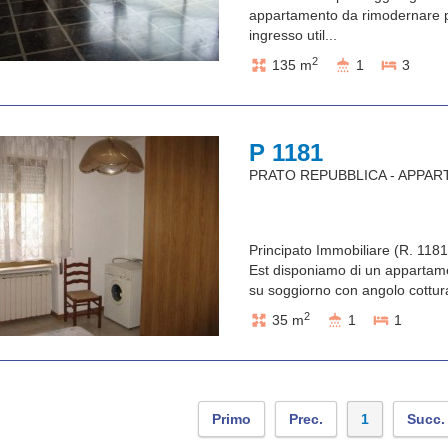
appartamento da rimodernare p
ingresso util...
2
135 m
1
3
P 1181
PRATO REPUBBLICA - APPA
Principato Immobiliare (R. 1181)
Est disponiamo di un appartame
su soggiorno con angolo cottura
2
35 m
1
1
Primo
Prec.
1
Succ.