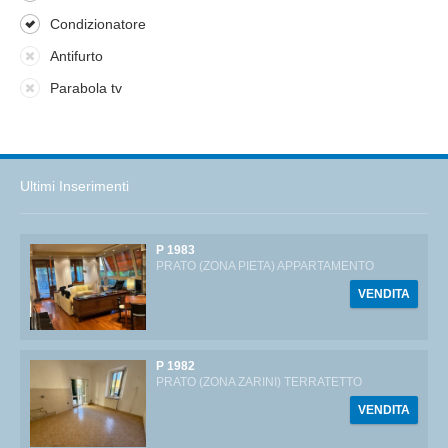
Condizionatore
Antifurto
Parabola tv
Ultimi Inserimenti
P 1983
PRATO (ZONA PIETA) APPARTAMENTO
VENDITA
P 1982
PRATO (ZONA ZARINI) TERRATETTO
VENDITA