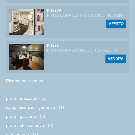
P 1980A
PRATO (ZONA CENTRO STORICO) NEGOZIO
AFFITTO
P 1973
PRATO (ZONA SAN PAOLO) TERRATETTO
VENDITA
Ricerca per comune
prato - mezzana - (2)
campi bisenzio - generica - (1)
prato - galciana - (3)
prato - chiesanuova - (2)
montemurlo - (7)