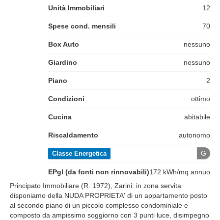
Unità Immobiliari
12
Spese cond. mensili
70
Box Auto
nessuno
Giardino
nessuno
Piano
2
Condizioni
ottimo
Cucina
abitabile
Riscaldamento
autonomo
G
Classe Energetica
EPgl (da fonti non rinnovabili)
172 kWh/mq annuo
Principato Immobiliare (R. 1972), Zarini: in zona servita
disponiamo della NUDA PROPRIETA' di un appartamento posto
al secondo piano di un piccolo complesso condominiale e
composto da ampissimo soggiorno con 3 punti luce, disimpegno