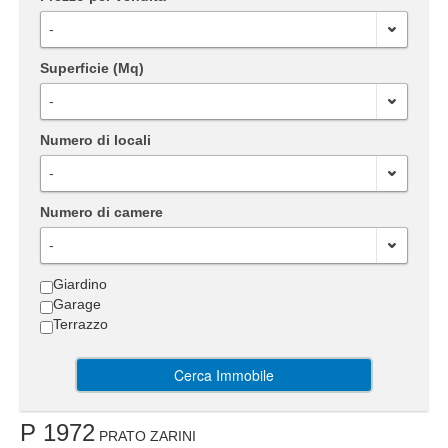
-
Superficie (Mq)
-
Numero di locali
-
Numero di camere
-
Giardino
Garage
Terrazzo
Cerca Immobile
P 1972
PRATO ZARINI