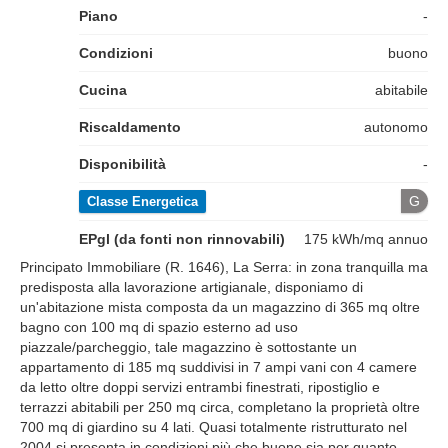
Piano
-
Condizioni
buono
Cucina
abitabile
Riscaldamento
autonomo
Disponibilità
-
G
Classe Energetica
EPgl (da fonti non rinnovabili)
175 kWh/mq annuo
Principato Immobiliare (R. 1646), La Serra: in zona tranquilla ma
predisposta alla lavorazione artigianale, disponiamo di
un'abitazione mista composta da un magazzino di 365 mq oltre
bagno con 100 mq di spazio esterno ad uso
piazzale/parcheggio, tale magazzino è sottostante un
appartamento di 185 mq suddivisi in 7 ampi vani con 4 camere
da letto oltre doppi servizi entrambi finestrati, ripostiglio e
terrazzi abitabili per 250 mq circa, completano la proprietà oltre
700 mq di giardino su 4 lati. Quasi totalmente ristrutturato nel
2004 si presenta in condizioni più che buone sia per quanto