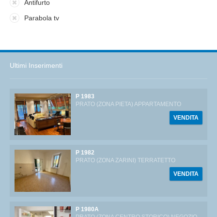
Antifurto
Parabola tv
Ultimi Inserimenti
P 1983
PRATO (ZONA PIETA) APPARTAMENTO
VENDITA
P 1982
PRATO (ZONA ZARINI) TERRATETTO
VENDITA
P 1980A
PRATO (ZONA CENTRO STORICO) NEGOZIO