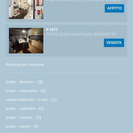
AFFITTO
P 1973
PRATO (ZONA SAN PAOLO) TERRATETTO
VENDITA
Ricerca per comune
prato - ferrucci - (3)
prato - mezzana - (2)
campi bisenzio - il rosi - (1)
prato - valentini - (1)
prato - coiano - (2)
prato - zarini - (4)