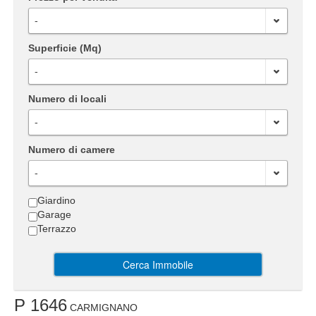
-
Superficie (Mq)
-
Numero di locali
-
Numero di camere
-
Giardino
Garage
Terrazzo
Cerca Immobile
P 1646
CARMIGNANO