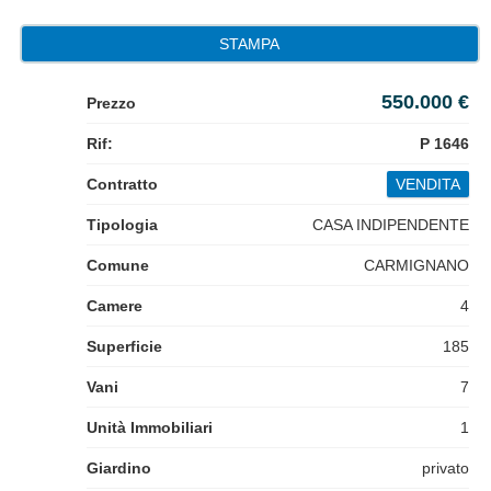
STAMPA
550.000 €
Prezzo
Rif:
P 1646
Contratto
VENDITA
Tipologia
CASA INDIPENDENTE
Comune
CARMIGNANO
Camere
4
Superficie
185
Vani
7
Unità Immobiliari
1
Giardino
privato